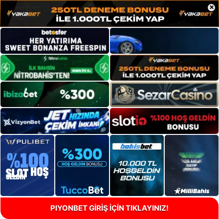
×
PIYONBET GİRİŞ İÇİN TIKLAYINIZ!