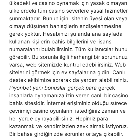
ülkedeki ve casino oynamak için yasak olmayan
ülkelerdeki tüm casino severlere yasal hizmetler
sunmaktadır. Bunun için, sitenin üyesi olan veya
olmayı düşünen bahisçilerin endişelenmesine
gerek yoktur. Hesabınızı şu anda ana sayfada
kullanan kişilerin bahis bilgilerini ve lisans
numaralarını bulabilirsiniz. Tüm kullanıcılar bunu
görebilir. Bu sorunla ilgili herhangi bir sorununuz
varsa, web sitemizde kontrol edebilirsiniz. Web
sitelerini görmek için ev sayfalarına gidin. Canlı
destek ekibimize sorarak da yardım alabilirsiniz.
Piyonbet yeni bonuslar gerçek para
gerçek
insanlarla oynamanıza izin veren canlı bir casino
bahis sitesidir. İnternet erişiminiz olduğu sürece
çevrimiçi casino oyunlarını istediğiniz zaman ve
her yerde oynayabilirsiniz. Hepimiz para
kazanmak ve kendimizden zevk almak istiyoruz.
Bir bahse girdiğinizde sorunlar ortaya çıkabilir.