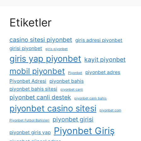
Etiketler
casino sitesi piyonbet
giris adresi piyonbet
girisi piyonbet
giris piyonbet
giris yap piyonbet
kayit piyonbet
mobil piyonbet
piyonbet adres
Piyonbet
Piyonbet Adresi
piyonbet bahis
piyonbet bahis sitesi
piyonbet canli
piyonbet canli destek
piyonbet canlı bahis
piyonbet casino sitesi
piyonbet com
piyonbet girisi
Piyonbet Futbol Bahisleri
Piyonbet Giriş
piyonbet giris yap