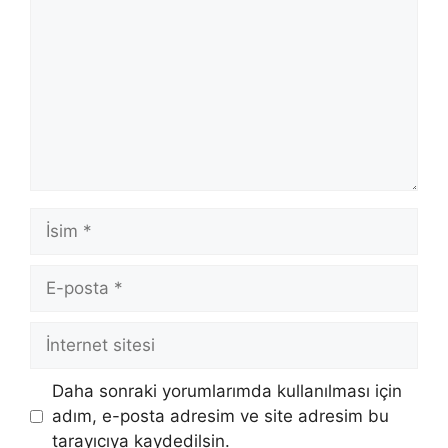
İsim
E-
posta
İnternet
sitesi
Daha sonraki yorumlarımda kullanılması için
adım, e-posta adresim ve site adresim bu
tarayıcıya kaydedilsin.