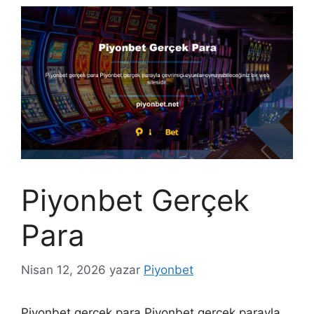
Piyonbet Gerçek
Para
Nisan 12, 2026
yazar
Piyonbet
Piyonbet gerçek para Piyonbet gerçek parayla