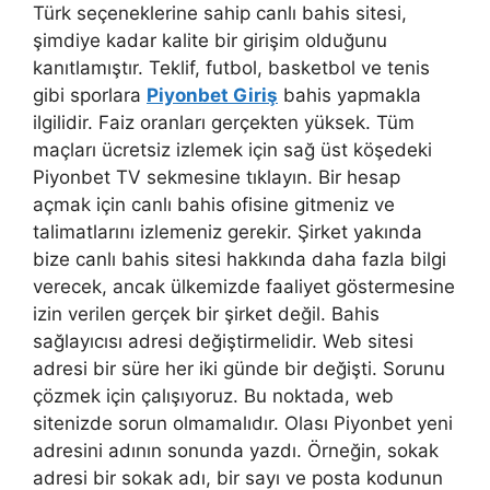
Türk seçeneklerine sahip canlı bahis sitesi,
şimdiye kadar kalite bir girişim olduğunu
kanıtlamıştır. Teklif, futbol, basketbol ve tenis
gibi sporlara
Piyonbet Giriş
bahis yapmakla
ilgilidir. Faiz oranları gerçekten yüksek. Tüm
maçları ücretsiz izlemek için sağ üst köşedeki
Piyonbet TV sekmesine tıklayın. Bir hesap
açmak için canlı bahis ofisine gitmeniz ve
talimatlarını izlemeniz gerekir. Şirket yakında
bize canlı bahis sitesi hakkında daha fazla bilgi
verecek, ancak ülkemizde faaliyet göstermesine
izin verilen gerçek bir şirket değil. Bahis
sağlayıcısı adresi değiştirmelidir. Web sitesi
adresi bir süre her iki günde bir değişti. Sorunu
çözmek için çalışıyoruz. Bu noktada, web
sitenizde sorun olmamalıdır. Olası Piyonbet yeni
adresini adının sonunda yazdı. Örneğin, sokak
adresi bir sokak adı, bir sayı ve posta kodunun