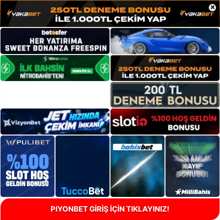
×
PIYONBET GİRİŞ İÇİN TIKLAYINIZ!