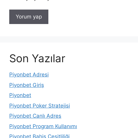
Son Yazılar
Piyonbet Adresi
Piyonbet Giriş
Piyonbet
Piyonbet Poker Stratejisi
Piyonbet Canlı Adres
Piyonbet Program Kullanımı
Piyonbet Bahis Çeşitliliği