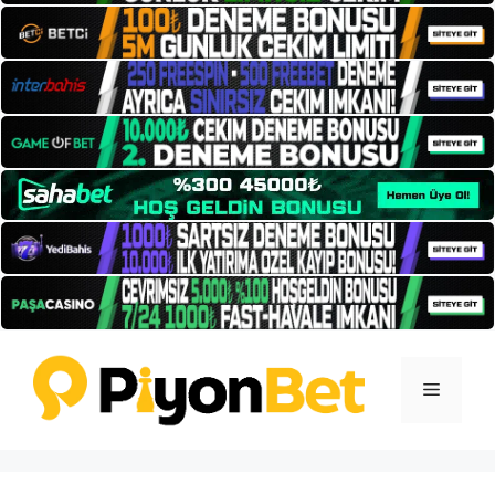
İçeriğe
atla
Menü