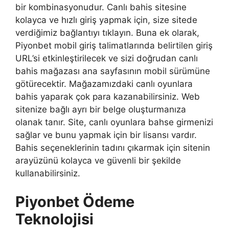
bir kombinasyonudur. Canlı bahis sitesine
kolayca ve hızlı giriş yapmak için, size sitede
verdiğimiz bağlantıyı tıklayın. Buna ek olarak,
Piyonbet mobil giriş talimatlarında belirtilen giriş
URL’si etkinleştirilecek ve sizi doğrudan canlı
bahis mağazası ana sayfasının mobil sürümüne
götürecektir. Mağazamızdaki canlı oyunlara
bahis yaparak çok para kazanabilirsiniz. Web
sitenize bağlı ayrı bir belge oluşturmanıza
olanak tanır. Site, canlı oyunlara bahse girmenizi
sağlar ve bunu yapmak için bir lisansı vardır.
Bahis seçeneklerinin tadını çıkarmak için sitenin
arayüzünü kolayca ve güvenli bir şekilde
kullanabilirsiniz.
Piyonbet Ödeme
Teknolojisi