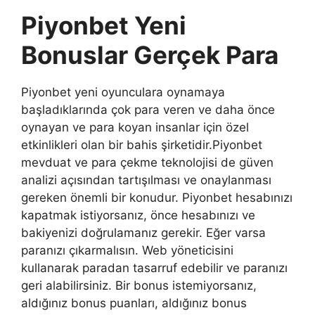
Piyonbet Yeni
Bonuslar Gerçek Para
Piyonbet yeni oyunculara oynamaya
başladıklarında çok para veren ve daha önce
oynayan ve para koyan insanlar için özel
etkinlikleri olan bir bahis şirketidir.Piyonbet
mevduat ve para çekme teknolojisi de güven
analizi açısından tartışılması ve onaylanması
gereken önemli bir konudur. Piyonbet hesabınızı
kapatmak istiyorsanız, önce hesabınızı ve
bakiyenizi doğrulamanız gerekir. Eğer varsa
paranızı çıkarmalısın. Web yöneticisini
kullanarak paradan tasarruf edebilir ve paranızı
geri alabilirsiniz. Bir bonus istemiyorsanız,
aldığınız bonus puanları, aldığınız bonus