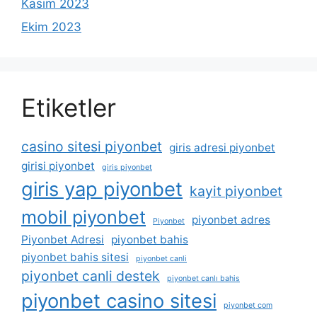
Kasım 2023
Ekim 2023
Etiketler
casino sitesi piyonbet
giris adresi piyonbet
girisi piyonbet
giris piyonbet
giris yap piyonbet
kayit piyonbet
mobil piyonbet
piyonbet adres
Piyonbet
Piyonbet Adresi
piyonbet bahis
piyonbet bahis sitesi
piyonbet canli
piyonbet canli destek
piyonbet canlı bahis
piyonbet casino sitesi
piyonbet com