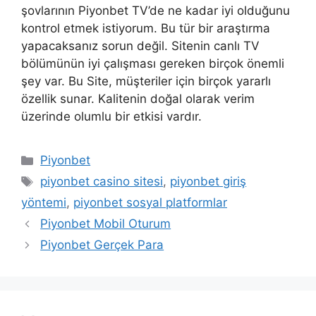
şovlarının Piyonbet TV’de ne kadar iyi olduğunu
kontrol etmek istiyorum. Bu tür bir araştırma
yapacaksanız sorun değil. Sitenin canlı TV
bölümünün iyi çalışması gereken birçok önemli
şey var. Bu Site, müşteriler için birçok yararlı
özellik sunar. Kalitenin doğal olarak verim
üzerinde olumlu bir etkisi vardır.
Kategoriler
Piyonbet
Etiketler
piyonbet casino sitesi
,
piyonbet giriş
yöntemi
,
piyonbet sosyal platformlar
Piyonbet Mobil Oturum
Piyonbet Gerçek Para