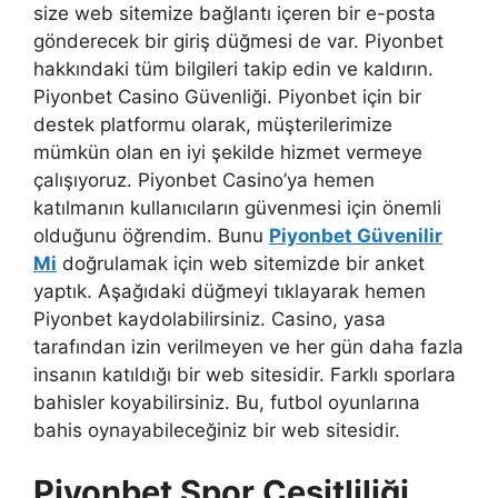
size web sitemize bağlantı içeren bir e-posta
gönderecek bir giriş düğmesi de var. Piyonbet
hakkındaki tüm bilgileri takip edin ve kaldırın.
Piyonbet Casino Güvenliği. Piyonbet için bir
destek platformu olarak, müşterilerimize
mümkün olan en iyi şekilde hizmet vermeye
çalışıyoruz. Piyonbet Casino’ya hemen
katılmanın kullanıcıların güvenmesi için önemli
olduğunu öğrendim. Bunu
Piyonbet Güvenilir
Mi
doğrulamak için web sitemizde bir anket
yaptık. Aşağıdaki düğmeyi tıklayarak hemen
Piyonbet kaydolabilirsiniz. Casino, yasa
tarafından izin verilmeyen ve her gün daha fazla
insanın katıldığı bir web sitesidir. Farklı sporlara
bahisler koyabilirsiniz. Bu, futbol oyunlarına
bahis oynayabileceğiniz bir web sitesidir.
Piyonbet Spor Çeşitliliği