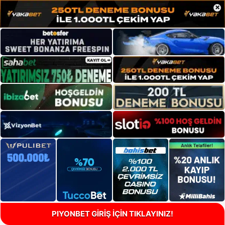
×
PIYONBET GİRİŞ İÇİN TIKLAYINIZ!