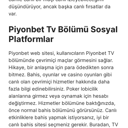
düşündürüyor, ancak başka canlı fırsatlar da
var.
Piyonbet Tv Bölümü Sosyal
Platformlar
Piyonbet web sitesi, kullanıcıların Piyonbet TV
bölümünde çevrimiçi maçlar görmesini sağlar.
Hikaye, bir anlaşma için para ödedikten sonra
bitmez. Bahis, oyunlar ve casino oyunları gibi
canlı olan çevrimiçi hizmetler hakkında daha
fazla bilgi edinebilirsiniz. Poker lobicilik
alanlarına girmez veya oynamak için hesabı
değiştirmez. Hizmetler bölümüne baktığınızda,
önce normal bahis bölümünü görürsünüz. Canlı
etkinliklere bahis yapmak istiyorsanız, iyi bir
canlı bahis sitesi seçmeniz gerekir. Buradan, TV