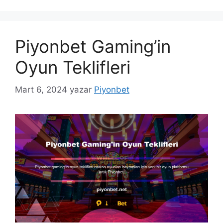
Piyonbet Gaming’in
Oyun Teklifleri
Mart 6, 2024
yazar
Piyonbet