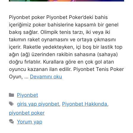
Piyonbet poker Piyonbet Poker’deki bahis
içeriğimiz poker bahislerine kapsamlı bir genel
bakış sağlar. Olimpik tenis tarzı, iki veya iki
takımın raket oynamasını ve ortaya çıkmasını
içerir. Raketle yedekteyken, içi boş bir lastik top
ağın (ağ) üzerinden rakibin sahasına (sahaya)
doğru fırlatılır. Kurallara göre en çok gol atan
oyuncu kazanan ilan edilir. Piyonbet Tenis Poker
Oyun, …
Devamını oku
Kategoriler
Piyonbet
Etiketler
giris yap piyonbet
,
Piyonbet Hakkında
,
piyonbet poker
Yorum yap