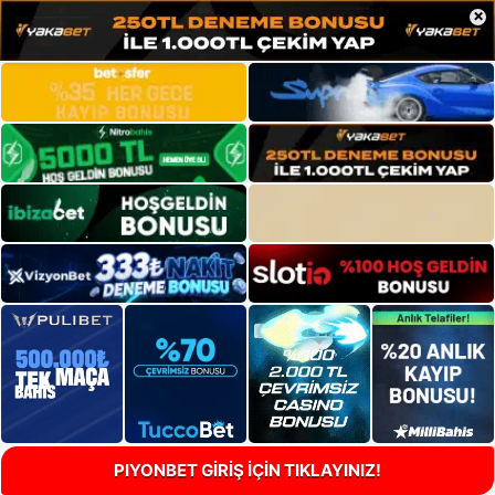
×
PIYONBET GİRİŞ İÇİN TIKLAYINIZ!