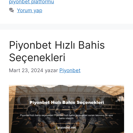
piyonbet platformu
Yorum yap
Piyonbet Hızlı Bahis
Seçenekleri
Mart 23, 2024
yazar
Piyonbet