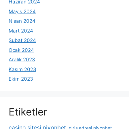
Haziran 2024
Mayıs 2024
Nisan 2024
Mart 2024
Şubat 2024
Ocak 2024
Aralık 2023
Kasım 2023
Ekim 2023
Etiketler
casino sitesi piyonbet
giris adresi piyonbet