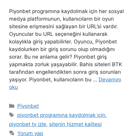
Piyonbet programına kaydolmak için her sosyal
medya platformunun, kullanıcıların bir oyun
sitesine erişmesini sağlayan bir URL’si vardır.
Oyuncular bu URL seçeneğini kullanarak
kolaylıkla giriş yapabilirler. Oyuncu, Piyonbet
kaydolurken bir giriş sorunu olup olmadığını
sorar. Bu ne anlama gelir? Piyonbet giriş
yapmakta zorluk yaşayabilir. Bahis siteleri BTK
tarafından engellendikten sonra giriş sorunları
yaşıyor. Piyonbet, kullanıcıların bu …
Devamını
oku
Kategoriler
Piyonbet
Etiketler
piyonbet programına kaydolmak i̇çin
,
piyonbet tv izle
,
sitenin hizmet kalitesi
Yorum yap