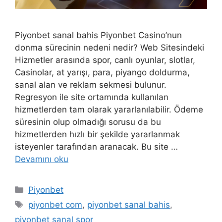
Piyonbet sanal bahis Piyonbet Casino’nun
donma sürecinin nedeni nedir? Web Sitesindeki
Hizmetler arasında spor, canlı oyunlar, slotlar,
Casinolar, at yarışı, para, piyango doldurma,
sanal alan ve reklam sekmesi bulunur.
Regresyon ile site ortamında kullanılan
hizmetlerden tam olarak yararlanılabilir. Ödeme
süresinin olup olmadığı sorusu da bu
hizmetlerden hızlı bir şekilde yararlanmak
isteyenler tarafından aranacak. Bu site …
Devamını oku
Kategoriler
Piyonbet
Etiketler
piyonbet com
,
piyonbet sanal bahis
,
piyonbet sanal spor