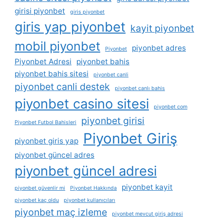
girisi piyonbet
giris piyonbet
giris yap piyonbet
kayit piyonbet
mobil piyonbet
piyonbet adres
Piyonbet
Piyonbet Adresi
piyonbet bahis
piyonbet bahis sitesi
piyonbet canli
piyonbet canli destek
piyonbet canlı bahis
piyonbet casino sitesi
piyonbet com
piyonbet girisi
Piyonbet Futbol Bahisleri
Piyonbet Giriş
piyonbet giris yap
piyonbet güncel adres
piyonbet güncel adresi
piyonbet kayit
piyonbet güvenlir mi
Piyonbet Hakkında
piyonbet kaç oldu
piyonbet kullanıcıları
piyonbet maç izleme
piyonbet mevcut giriş adresi