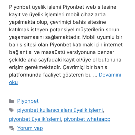
Piyonbet üyelik işlemi Piyonbet web sitesine
kayıt ve üyelik işlemleri mobil cihazlarda
yapılmakta olup, çevrimiçi bahis sitesine
katılmak isteyen potansiyel müşterilerin sorun
yaşamamasını sağlamaktadır. Mobil uyumlu bir
bahis sitesi olan Piyonbet katılmak için internet
bağlantısı ve masaüstü versiyonuna benzer
şekilde ana sayfadaki kayıt ol/üye ol butonuna
erişim gerekmektedir. Çevrimiçi bir bahis
platformunda faaliyet gösteren bu …
Devamını
oku
Kategoriler
Piyonbet
Etiketler
piyonbet kullanıcı alanı üyelik işlemi
,
piyonbet üyelik i̇şlemi
,
piyonbet whatsapp
Yorum yap