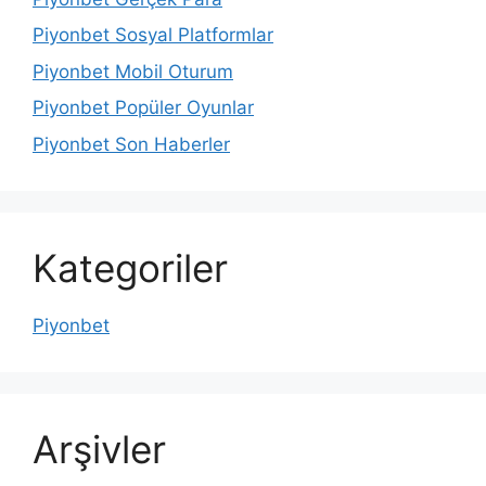
Piyonbet Sosyal Platformlar
Piyonbet Mobil Oturum
Piyonbet Popüler Oyunlar
Piyonbet Son Haberler
Kategoriler
Piyonbet
Arşivler