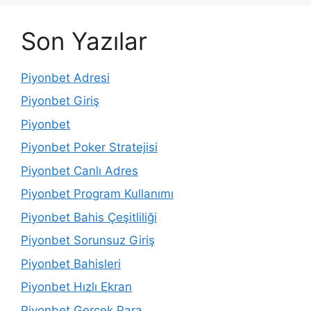
Son Yazılar
Piyonbet Adresi
Piyonbet Giriş
Piyonbet
Piyonbet Poker Stratejisi
Piyonbet Canlı Adres
Piyonbet Program Kullanımı
Piyonbet Bahis Çeşitliliği
Piyonbet Sorunsuz Giriş
Piyonbet Bahisleri
Piyonbet Hızlı Ekran
Piyonbet Gerçek Para