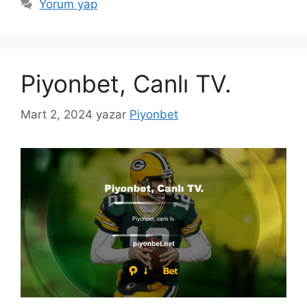
Yorum yap
Piyonbet, Canlı TV.
Mart 2, 2024
yazar
Piyonbet