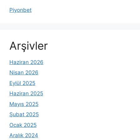
Piyonbet
Arşivler
Haziran 2026
Nisan 2026
Eylül 2025
Haziran 2025
Mayıs 2025
Şubat 2025
Ocak 2025
Aralık 2024