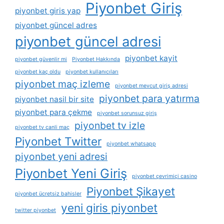
Piyonbet Giriş
piyonbet giris yap
piyonbet güncel adres
piyonbet güncel adresi
piyonbet kayit
piyonbet güvenlir mi
Piyonbet Hakkında
piyonbet kaç oldu
piyonbet kullanıcıları
piyonbet maç izleme
piyonbet mevcut giriş adresi
piyonbet para yatırma
piyonbet nasil bir site
piyonbet para çekme
piyonbet sorunsuz giriş
piyonbet tv izle
piyonbet tv canli maç
Piyonbet Twitter
piyonbet whatsapp
piyonbet yeni adresi
Piyonbet Yeni Giriş
piyonbet çevrimiçi casino
Piyonbet Şikayet
piyonbet ücretsiz bahisler
yeni giris piyonbet
twitter piyonbet