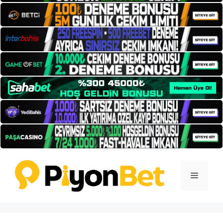
İçeriğe
atla
Menü