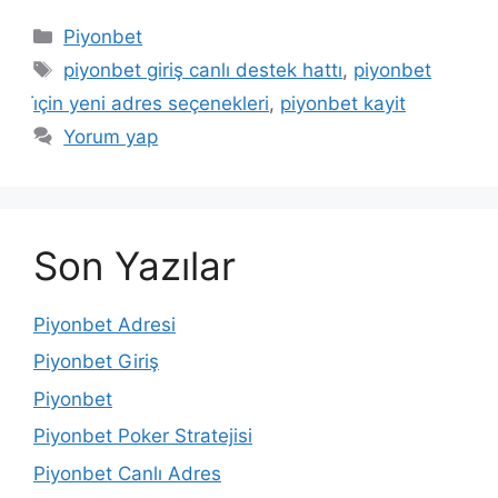
Kategoriler
Piyonbet
Etiketler
piyonbet giriş canlı destek hattı
,
piyonbet
i̇çin yeni adres seçenekleri
,
piyonbet kayit
Yorum yap
Son Yazılar
Piyonbet Adresi
Piyonbet Giriş
Piyonbet
Piyonbet Poker Stratejisi
Piyonbet Canlı Adres