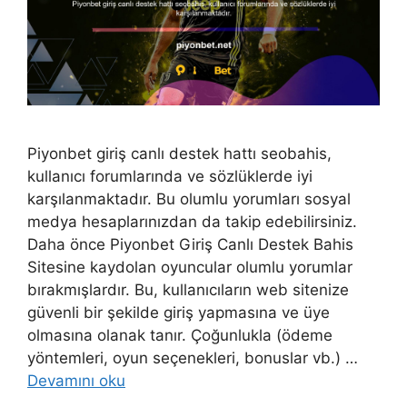
Piyonbet giriş canlı destek hattı seobahis,
kullanıcı forumlarında ve sözlüklerde iyi
karşılanmaktadır. Bu olumlu yorumları sosyal
medya hesaplarınızdan da takip edebilirsiniz.
Daha önce Piyonbet Giriş Canlı Destek Bahis
Sitesine kaydolan oyuncular olumlu yorumlar
bırakmışlardır. Bu, kullanıcıların web sitenize
güvenli bir şekilde giriş yapmasına ve üye
olmasına olanak tanır. Çoğunlukla (ödeme
yöntemleri, oyun seçenekleri, bonuslar vb.) …
Devamını oku