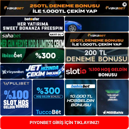
×
PIYONBET GİRİŞ İÇİN TIKLAYINIZ!