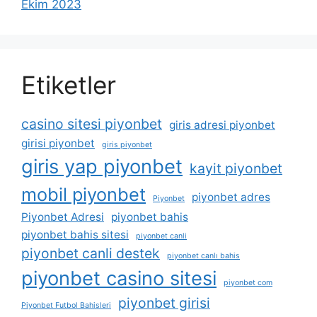
Ekim 2023
Etiketler
casino sitesi piyonbet
giris adresi piyonbet
girisi piyonbet
giris piyonbet
giris yap piyonbet
kayit piyonbet
mobil piyonbet
piyonbet adres
Piyonbet
Piyonbet Adresi
piyonbet bahis
piyonbet bahis sitesi
piyonbet canli
piyonbet canli destek
piyonbet canlı bahis
piyonbet casino sitesi
piyonbet com
piyonbet girisi
Piyonbet Futbol Bahisleri