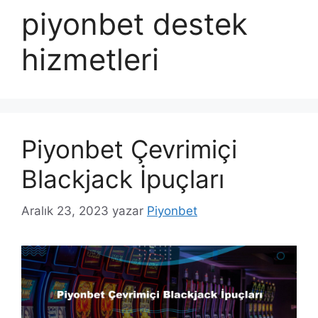
piyonbet destek
hizmetleri
Piyonbet Çevrimiçi
Blackjack İpuçları
Aralık 23, 2023
yazar
Piyonbet