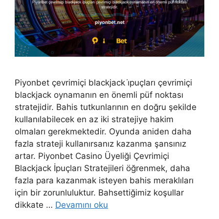
Piyonbet çevrimiçi blackjack i̇puçları çevrimiçi
blackjack oynamanın en önemli püf noktası
stratejidir. Bahis tutkunlarının en doğru şekilde
kullanılabilecek en az iki stratejiye hakim
olmaları gerekmektedir. Oyunda aniden daha
fazla strateji kullanırsanız kazanma şansınız
artar. Piyonbet Casino Üyeliği Çevrimiçi
Blackjack İpuçları Stratejileri öğrenmek, daha
fazla para kazanmak isteyen bahis meraklıları
için bir zorunluluktur. Bahsettiğimiz koşullar
dikkate …
Devamını oku