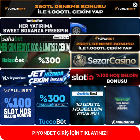
×
PIYONBET GİRİŞ İÇİN TIKLAYINIZ!