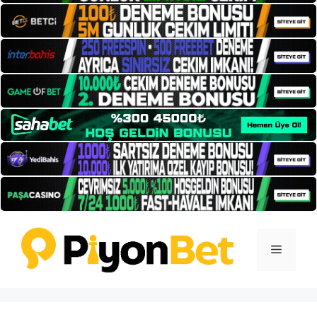
İçeriğe
atla
Menü