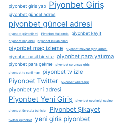
Piyonbet Giriş
piyonbet giris yap
piyonbet güncel adres
piyonbet güncel adresi
piyonbet kayit
piyonbet güvenlir mi
Piyonbet Hakkında
piyonbet kaç oldu
piyonbet kullanıcıları
piyonbet maç izleme
piyonbet mevcut giriş adresi
piyonbet para yatırma
piyonbet nasil bir site
piyonbet para çekme
piyonbet sorunsuz giriş
piyonbet tv izle
piyonbet tv canli maç
Piyonbet Twitter
piyonbet whatsapp
piyonbet yeni adresi
Piyonbet Yeni Giriş
piyonbet çevrimiçi casino
Piyonbet Şikayet
piyonbet ücretsiz bahisler
yeni giris piyonbet
twitter piyonbet