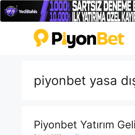
İçeriğe
atla
piyonbet yasa dı
Piyonbet Yatırım Gel