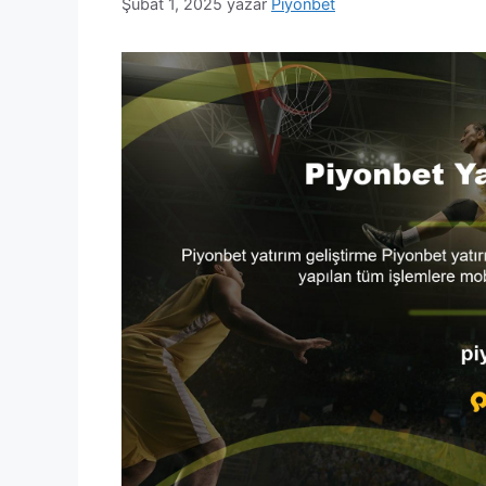
Şubat 1, 2025
yazar
Piyonbet