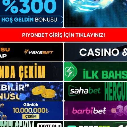
PIYONBET GİRİŞ İÇİN TIKLAYINIZ!