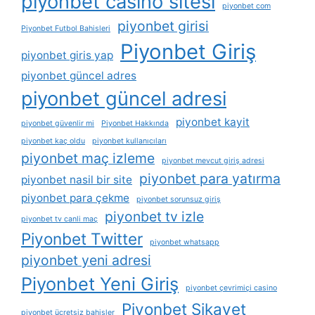
piyonbet casino sitesi
piyonbet com
piyonbet girisi
Piyonbet Futbol Bahisleri
Piyonbet Giriş
piyonbet giris yap
piyonbet güncel adres
piyonbet güncel adresi
piyonbet kayit
piyonbet güvenlir mi
Piyonbet Hakkında
piyonbet kaç oldu
piyonbet kullanıcıları
piyonbet maç izleme
piyonbet mevcut giriş adresi
piyonbet para yatırma
piyonbet nasil bir site
piyonbet para çekme
piyonbet sorunsuz giriş
piyonbet tv izle
piyonbet tv canli maç
Piyonbet Twitter
piyonbet whatsapp
piyonbet yeni adresi
Piyonbet Yeni Giriş
piyonbet çevrimiçi casino
Piyonbet Şikayet
piyonbet ücretsiz bahisler