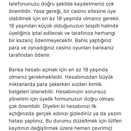
telefonunuzu doğru şekilde kaydetmeniz çok
önemlidir. Yasa gereği, bir casino sitesine üye
olabilmek için en az 18 yaşında olmanız gerekir.
18 yaşından küçük olduğunuzun tespiti halinde
üyeliğiniz iptal edilecek ve tarafınıza herhangi
bir kazanç ödenmeyecektir. Bahis yaptığınız
para ve oynadığınız casino oyunları bankanız
tarafından ödenir.
Banka hesabı açmak için en az 18 yaşında
olmanız gerekmektedir. Hesabınızdan büyük
miktarlarda para çekerken sizden kimlik
belgeleri istenebilir. Hesabınızın sorunsuz
yönetimi için üyelik formunuzun doğru olması
çok önemlidir. Diyelim ki hesabınızı ilk
açtığınızda gerçek adınızı gizlediniz ya da yazım
hatası yaptınız. Bu durumu düzeltmek için lütfen
kaydınızı değiştirmek üzere hemen çevrimiçi