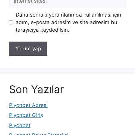
sitesi
Daha sonraki yorumlarımda kullanılması için
adım, e-posta adresim ve site adresim bu
tarayıcıya kaydedilsin.
Son Yazılar
Piyonbet Adresi
Piyonbet Giriş
Piyonbet