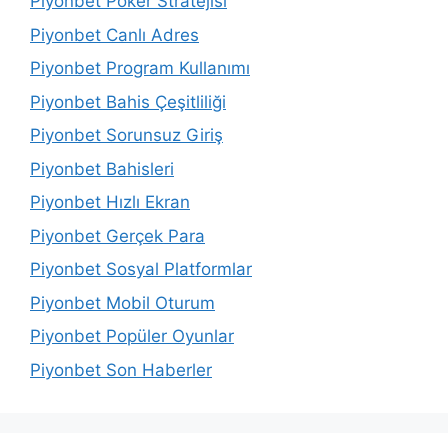
Piyonbet Poker Stratejisi
Piyonbet Canlı Adres
Piyonbet Program Kullanımı
Piyonbet Bahis Çeşitliliği
Piyonbet Sorunsuz Giriş
Piyonbet Bahisleri
Piyonbet Hızlı Ekran
Piyonbet Gerçek Para
Piyonbet Sosyal Platformlar
Piyonbet Mobil Oturum
Piyonbet Popüler Oyunlar
Piyonbet Son Haberler