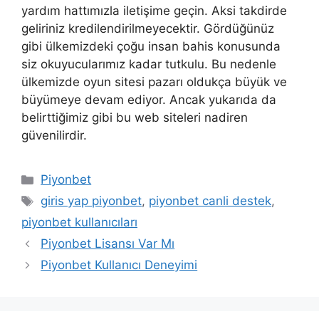
yardım hattımızla iletişime geçin. Aksi takdirde
geliriniz kredilendirilmeyecektir. Gördüğünüz
gibi ülkemizdeki çoğu insan bahis konusunda
siz okuyucularımız kadar tutkulu. Bu nedenle
ülkemizde oyun sitesi pazarı oldukça büyük ve
büyümeye devam ediyor. Ancak yukarıda da
belirttiğimiz gibi bu web siteleri nadiren
güvenilirdir.
Kategoriler
Piyonbet
Etiketler
giris yap piyonbet
,
piyonbet canli destek
,
piyonbet kullanıcıları
Piyonbet Lisansı Var Mı
Piyonbet Kullanıcı Deneyimi