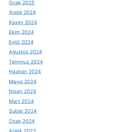
Ocak 2025
Aralık 2024
Kasım 2024
Ekim 2024
Eylül 2024
Ağustos 2024
Temmuz 2024
Haziran 2024
Mayıs 2024
Nisan 2024
Mart 2024
Şubat 2024
Ocak 2024
Aralık 2023