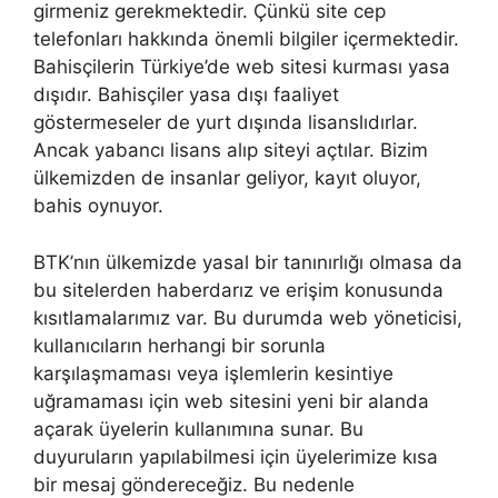
girmeniz gerekmektedir. Çünkü site cep
telefonları hakkında önemli bilgiler içermektedir.
Bahisçilerin Türkiye’de web sitesi kurması yasa
dışıdır. Bahisçiler yasa dışı faaliyet
göstermeseler de yurt dışında lisanslıdırlar.
Ancak yabancı lisans alıp siteyi açtılar. Bizim
ülkemizden de insanlar geliyor, kayıt oluyor,
bahis oynuyor.
BTK’nın ülkemizde yasal bir tanınırlığı olmasa da
bu sitelerden haberdarız ve erişim konusunda
kısıtlamalarımız var. Bu durumda web yöneticisi,
kullanıcıların herhangi bir sorunla
karşılaşmaması veya işlemlerin kesintiye
uğramaması için web sitesini yeni bir alanda
açarak üyelerin kullanımına sunar. Bu
duyuruların yapılabilmesi için üyelerimize kısa
bir mesaj göndereceğiz. Bu nedenle