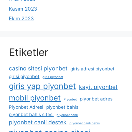
Kasım 2023
Ekim 2023
Etiketler
casino sitesi piyonbet
giris adresi piyonbet
girisi piyonbet
giris piyonbet
giris yap piyonbet
kayit piyonbet
mobil piyonbet
piyonbet adres
Piyonbet
Piyonbet Adresi
piyonbet bahis
piyonbet bahis sitesi
piyonbet canli
piyonbet canli destek
piyonbet canlı bahis