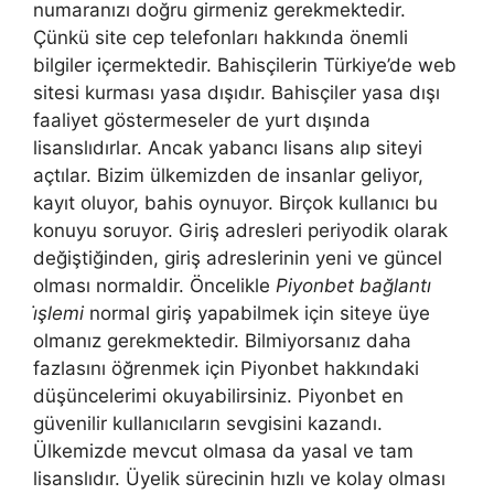
numaranızı doğru girmeniz gerekmektedir.
Çünkü site cep telefonları hakkında önemli
bilgiler içermektedir. Bahisçilerin Türkiye’de web
sitesi kurması yasa dışıdır. Bahisçiler yasa dışı
faaliyet göstermeseler de yurt dışında
lisanslıdırlar. Ancak yabancı lisans alıp siteyi
açtılar. Bizim ülkemizden de insanlar geliyor,
kayıt oluyor, bahis oynuyor. Birçok kullanıcı bu
konuyu soruyor. Giriş adresleri periyodik olarak
değiştiğinden, giriş adreslerinin yeni ve güncel
olması normaldir. Öncelikle
Piyonbet bağlantı
i̇şlemi
normal giriş yapabilmek için siteye üye
olmanız gerekmektedir. Bilmiyorsanız daha
fazlasını öğrenmek için Piyonbet hakkındaki
düşüncelerimi okuyabilirsiniz. Piyonbet en
güvenilir kullanıcıların sevgisini kazandı.
Ülkemizde mevcut olmasa da yasal ve tam
lisanslıdır. Üyelik sürecinin hızlı ve kolay olması