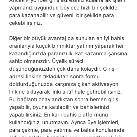
yapmanız uygundur, böylece hızlı bir şekilde
para kazanabilir ve güvenli bir şekilde para
çekebilirsiniz.
Diğer bir büyük avantaj da sunulan en iyi bahis
oranlarıyla küçük bir miktar yatırım yaparak her
kazandığınızda paranızı iki kat kazanma şansına
sahip olmanızdır. Üyelik süreci
düşündüğünüzden çok daha kolaydır. Giriş
adresi linkine tıkladıktan sonra formu
doldurduğunuzda karşınıza çıkan aktivasyon
linkine tıklayarak linki aktif hale getirebilirsiniz.
Bu bağlantı onaylandıktan sonra hemen giriş
yapabilir, oyuna katılabilir ve bahislerinizi
yapabilirsiniz. En karlı bahis platformunu
kullandığınızı unutmayın. Ayrıca üye işlemleri,
para çekme, para yatırma ve bahis konularında