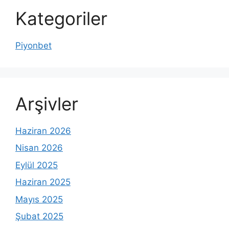
Kategoriler
Piyonbet
Arşivler
Haziran 2026
Nisan 2026
Eylül 2025
Haziran 2025
Mayıs 2025
Şubat 2025