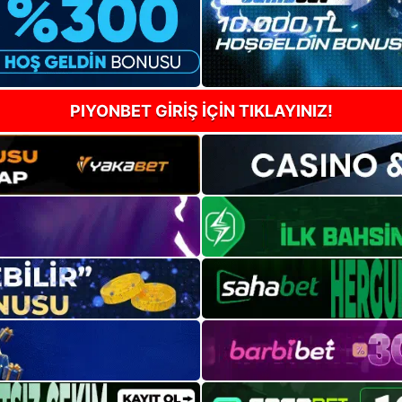
PIYONBET GİRİŞ İÇİN TIKLAYINIZ!