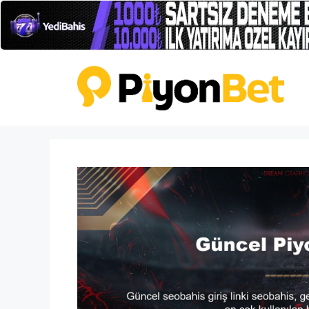
İçeriğe
atla